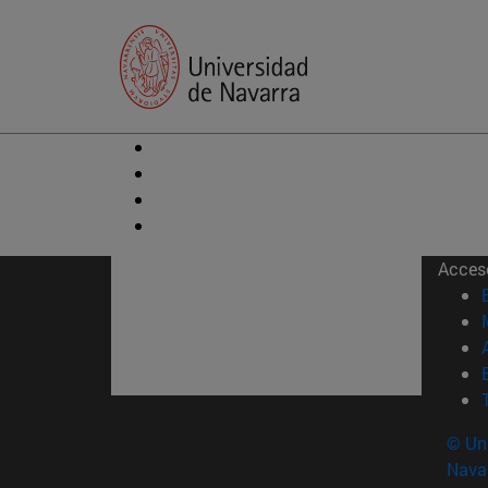
Acces
© Uni
Nava