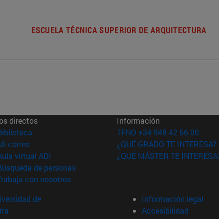
ESCUELA TÉCNICA SUPERIOR DE ARQUITECTURA
os directos
Información
(abre en nueva ventana)
Biblioteca
TFNO +34 948 42 56 00
(abre en nueva ventana)
Mi correo
¿QUÉ GRADO TE INTERESA?
(abre en nueva ventana)
Aula virtual ADI
¿QUÉ MÁSTER TE INTERESA
(abre en nueva ventana)
Búsqueda de personas
(abre en nueva ventana)
Trabaja con nosotros
versidad de
Información legal
rra
Accesibilidad