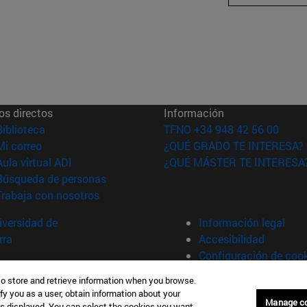
os directos
Información
(abre en nueva ventana)
Biblioteca
TFNO +34 948 42 56 00
(abre en nueva ventana)
Mi correo
¿QUÉ GRADO TE INTERESA?
(abre en nueva ventana)
Aula virtual ADI
¿QUÉ MÁSTER TE INTERESA
(abre en nueva ventana)
Búsqueda de personas
(abre en nueva ventana)
Trabaja con nosotros
versidad de
Información legal
rra
Accesibilidad
Configuración de coo
to store and retrieve information when you browse.
fy you as a user, obtain information about your
Manage c
is displayed. You can select the cookies you want