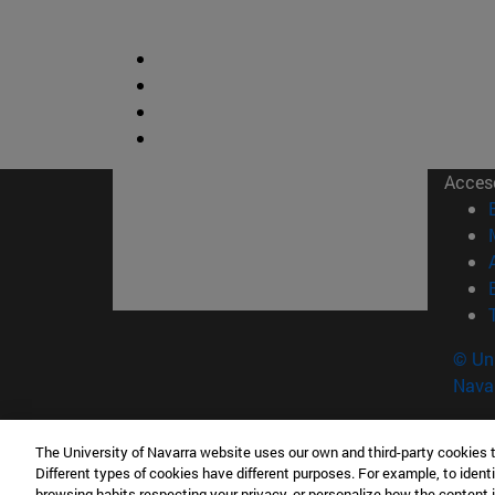
Acces
© Uni
Nava
The University of Navarra website uses our own and third-party cookies 
Escuela de Arquitectura
Different types of cookies have different purposes. For example, to identi
Campus universitario 31008 Pamplona España
browsing habits respecting your privacy, or personalize how the content 