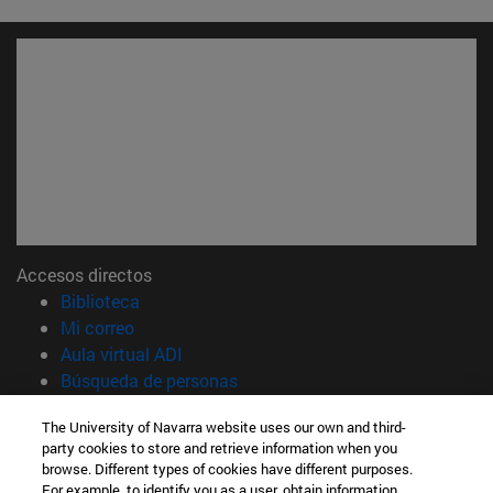
Accesos directos
(abre en nueva ventana)
Biblioteca
(abre en nueva ventana)
Mi correo
(abre en nueva ventana)
Aula virtual ADI
(abre en nueva ventana)
Búsqueda de personas
(abre en nueva ventana)
Trabaja con nosotros
The University of Navarra website uses our own and third-
party cookies to store and retrieve information when you
Información
browse. Different types of cookies have different purposes.
TFNO +34 948 42 56 00
For example, to identify you as a user, obtain information