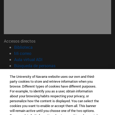
Accesos directos
(abre en nueva ventana)
Biblioteca
(abre en nueva ventana)
Mi correo
(abre en nueva ventana)
Aula virtual ADI
(abre en nueva ventana)
Búsqueda de personas
(abre en nueva ventana)
Trabaja con nosotros
The University of Navarra website uses our own and third-
party cookies to store and retrieve information when you
Información
browse. Different types of cookies have different purposes.
TFNO +34 948 42 56 00
For example, to identify you as a user, obtain information
¿QUÉ GRADO TE INTERESA?
about your browsing habits respecting your privacy, or
¿QUÉ MÁSTER TE INTERESA?
personalize how the content is displayed. You can select the
cookies you want to enable or accept them all. This banner
© Universidad de Navarra
will remain active until you choose one of the two options.