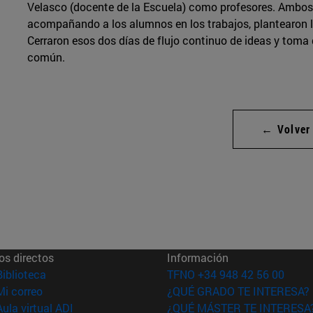
Velasco (docente de la Escuela) como profesores. Ambos,
acompañando a los alumnos en los trabajos, plantearon l
Cerraron esos dos días de flujo continuo de ideas y toma 
común.
← Volver
os directos
Información
(abre en nueva ventana)
Biblioteca
TFNO +34 948 42 56 00
(abre en nueva ventana)
Mi correo
¿QUÉ GRADO TE INTERESA?
(abre en nueva ventana)
Aula virtual ADI
¿QUÉ MÁSTER TE INTERESA