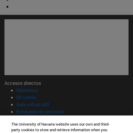
Accesos directos
(abre en nueva ventana)
Biblioteca
(abre en nueva ventana)
Mi correo
(abre en nueva ventana)
Aula virtual ADI
(abre en nueva ventana)
Búsqueda de personas
(abre en nueva ventana)
Trabaja con nosotros
The University of Navarra website uses our own and third-
party cookies to store and retrieve information when you
Información