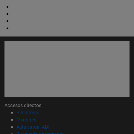
Accesos directos
(abre en nueva ventana)
Biblioteca
(abre en nueva ventana)
Mi correo
(abre en nueva ventana)
Aula virtual ADI
(abre en nueva ventana)
Búsqueda de personas