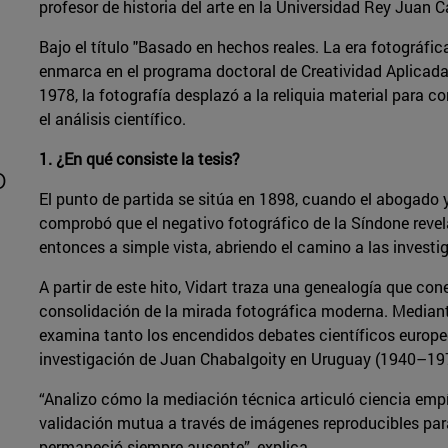
profesor de historia del arte en la Universidad Rey Juan C
Bajo el título "Basado en hechos reales. La era fotográfic
enmarca en el programa doctoral de Creatividad Aplicada.
1978, la fotografía desplazó a la reliquia material para co
el análisis científico.
1. ¿En qué consiste la tesis?
o
El punto de partida se sitúa en 1898, cuando el abogado 
comprobó que el negativo fotográfico de la Síndone revela
entonces a simple vista, abriendo el camino a las investig
A partir de este hito, Vidart traza una genealogía que cone
consolidación de la mirada fotográfica moderna. Mediante
examina tanto los encendidos debates científicos europeo
investigación de Juan Chabalgoity en Uruguay (1940–19
“Analizo cómo la mediación técnica articuló ciencia empír
validación mutua a través de imágenes reproducibles par
permaneció siempre ausente”, explica.