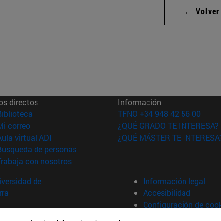
← Volver
os directos
Información
(abre en nueva ventana)
Biblioteca
TFNO +34 948 42 56 00
(abre en nueva ventana)
Mi correo
¿QUÉ GRADO TE INTERESA?
(abre en nueva ventana)
Aula virtual ADI
¿QUÉ MÁSTER TE INTERESA
(abre en nueva ventana)
Búsqueda de personas
(abre en nueva ventana)
Trabaja con nosotros
versidad de
Información legal
rra
Accesibilidad
Configuración de coo