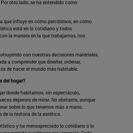
co. Por otro lado, se ha entendido como
ica que influye en cómo percibimos, en cómo
tética está en lo cotidiano y todos
con la manera en la que trabajamos, nos
struyendo con nuestras decisiones materiales,
uda a comprender que diseñar, ordenar,
tos de hacer el mundo más habitable.
os del hogar?
gar donde habitamos, sin espectáculo,
veces dejamos de mirar. No obstante, aunque
xionar sobre lo que tenemos más a mano,
e la historia de la estética.
rtístico y ha menospreciado lo cotidiano o lo
ar me permite cuestionar esa jerarquía. Cada