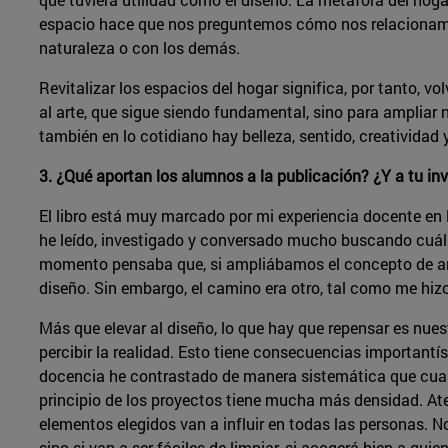
espacio hace que nos preguntemos cómo nos relacionamos
naturaleza o con los demás.
Revitalizar los espacios del hogar significa, por tanto, vo
al arte, que sigue siendo fundamental, sino para ampliar 
también en lo cotidiano hay belleza, sentido, creatividad 
3. ¿Qué aportan los alumnos a la publicación? ¿Y a tu in
El libro está muy marcado por mi experiencia docente en 
he leído, investigado y conversado mucho buscando cuál e
momento pensaba que, si ampliábamos el concepto de arte
diseño. Sin embargo, el camino era otro, tal como me hizo 
Más que elevar al diseño, lo que hay que repensar es nues
percibir la realidad. Esto tiene consecuencias importantí
docencia he contrastado de manera sistemática que cuand
principio de los proyectos tiene mucha más densidad. Ate
elementos elegidos van a influir en todas las personas. No
sino si van a ser fáciles de limpiar, si acogerá bien a qu