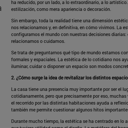
ha reducido, por un lado, a lo extraordinario, a lo artísti
a
estilización, como mera apariencia o decoración.
Sin embargo, toda la realidad tiene una dimensión estét
nos relacionamos y, en definitiva, en cómo vivimos. La es
configuramos el mundo con nuestras decisiones diarias: 
relacionamos o cuidamos.
Se trata de preguntarnos qué tipo de mundo estamos con
formales y espaciales. La estética de lo cotidiano nos ay
iluminar, cuidar o disponer un espacio son modos concre
2. ¿Cómo surge la idea de revitalizar los distintos espaci
La casa tiene una presencia muy importante por ser el lu
cotidianamente, pero que precisamente por eso, muchas 
el recorrido por las distintas habitaciones ayuda a refle
también me permite cuestionar algunos hitos importantes d
Durante mucho tiempo, la estética se ha centrado en lo a
que tuviera utilidad como el diseño. La metáfora del hog