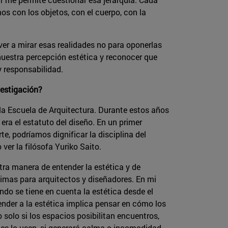
 con los objetos, con el cuerpo, con la
lver a mirar esas realidades no para oponerlas
nuestra percepción estética y reconocer que
y responsabilidad.
vestigación?
la Escuela de Arquitectura. Durante estos años
ra el estatuto del diseño. En un primer
, podríamos dignificar la disciplina del
ver la filósofa Yuriko Saito.
tra manera de entender la estética y de
simas para arquitectos y diseñadores. En mi
o se tiene en cuenta la estética desde el
nder a la estética implica pensar en cómo los
 solo si los espacios posibilitan encuentros,
ienes lo usen, si generará calma o incomodidad.