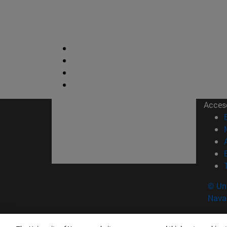
Acces
© Uni
Nava