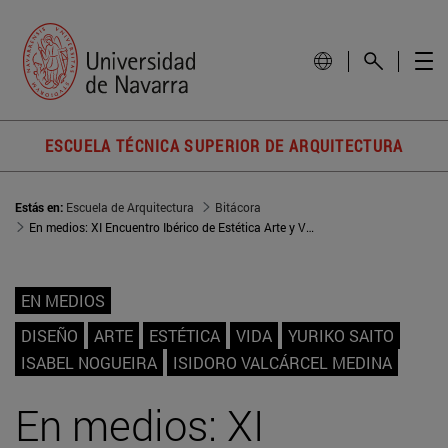
ESCUELA TÉCNICA SUPERIOR DE ARQUITECTURA
Estás en:
Escuela de Arquitectura
Bitácora
En medios: XI Encuentro Ibérico de Estética Arte y Vida
EN MEDIOS
DISEÑO
ARTE
ESTÉTICA
VIDA
YURIKO SAITO
ISABEL NOGUEIRA
ISIDORO VALCÁRCEL MEDINA
En medios: XI