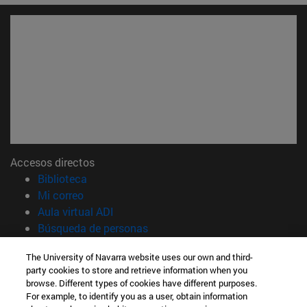
Accesos directos
(abre en nueva ventana)
Biblioteca
(abre en nueva ventana)
Mi correo
(abre en nueva ventana)
Aula virtual ADI
(abre en nueva ventana)
Búsqueda de personas
(abre en nueva ventana)
Trabaja con nosotros
The University of Navarra website uses our own and third-
party cookies to store and retrieve information when you
Información
browse. Different types of cookies have different purposes.
TFNO +34 948 42 56 00
For example, to identify you as a user, obtain information
¿QUÉ GRADO TE INTERESA?