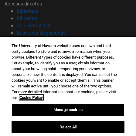
Accesos directos
(abre en nueva ventana)
Biblioteca
(abre en nueva ventana)
Mi correo
(abre en nueva ventana)
Aula virtual ADI
(abre en nueva ventana)
Búsqueda de personas
(abre en nueva ventana)
Trabaja con nosotros
The University of Navarra website uses our own and third-
party cookies to store and retrieve information when you
Información
browse. Different types of cookies have different purposes.
TFNO +34 948 42 56 00
For example, to identify you as a user, obtain information
¿QUÉ GRADO TE INTERESA?
about your browsing habits respecting your privacy, or
¿QUÉ MÁSTER TE INTERESA?
personalize how the content is displayed. You can select the
cookies you want to enable or accept them all. This banner
© Universidad de Navarra
will remain active until you choose one of the two options.
For more detailed information about our cookies, please visit
Información legal
our
Cookie Policy.
Accesibilidad
Configuración de cookies
Manage cookies
Localizador de campus
Reject All