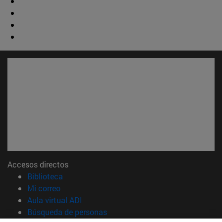
Accesos directos
(abre en nueva ventana)
Biblioteca
(abre en nueva ventana)
Mi correo
(abre en nueva ventana)
Aula virtual ADI
(abre en nueva ventana)
Búsqueda de personas