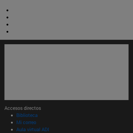
Accesos directos
(abre en nueva ventana)
Biblioteca
(abre en nueva ventana)
Mi correo
(abre en nueva ventana)
Aula virtual ADI