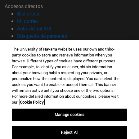
Accesos directos
(abre en nueva ventana)
Biblioteca
(abre en nueva ventana)
Mi correo
(abre en nueva ventana)
Aula virtual ADI
(abre en nueva ventana)
Búsqueda de personas
(abre en nueva ventana)
Trabaja con nosotros
The University of Navarra website uses our own and third-
party cookies to store and retrieve information when you
Información
browse. Different types of cookies have different purposes.
TFNO +34 948 42 56 00
For example, to identify you as a user, obtain information
¿QUÉ GRADO TE INTERESA?
about your browsing habits respecting your privacy, or
¿QUÉ MÁSTER TE INTERESA?
personalize how the content is displayed. You can select the
cookies you want to enable or accept them all. This banner
© Universidad de Navarra
will remain active until you choose one of the two options.
For more detailed information about our cookies, please visit
Información legal
our
Cookie Policy.
Accesibilidad
Configuración de cookies
Manage cookies
Localizador de campus
Reject All