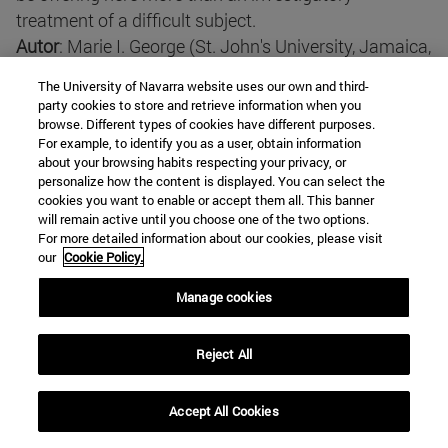
treatment of a difficult subject.
Autor
: Marie I. George (St. John's University, Jamaica,
New York).
The University of Navarra website uses our own and third-
party cookies to store and retrieve information when you
browse. Different types of cookies have different purposes.
Panorámica del debate creacionismo-
For example, to identify you as a user, obtain information
evolucionismo en los últimos cien años en USA
about your browsing habits respecting your privacy, or
personalize how the content is displayed. You can select the
cookies you want to enable or accept them all. This banner
Resumen
: Contexto histórico del debate
will remain active until you choose one of the two options.
creacionisimo-evolucionismo en los últimos cien
For more detailed information about our cookies, please visit
our
Cookie Policy.
años en USA; explicación de las causas de su
carácter polémico; presentación del Diseño
Manage cookies
Inteligente, comparándolo con el debate clásico.
Autor
: Santiago Collado González
Reject All
Pensar en la evolución y la astronomía
Accept All Cookies