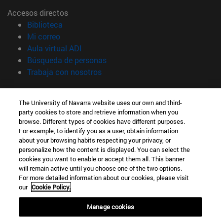
Accesos directos
(abre en nueva ventana)
Biblioteca
(abre en nueva ventana)
Mi correo
(abre en nueva ventana)
Aula virtual ADI
(abre en nueva ventana)
Búsqueda de personas
(abre en nueva ventana)
Trabaja con nosotros
Información
The University of Navarra website uses our own and third-
TFNO +34 948 42 56 00
party cookies to store and retrieve information when you
¿QUÉ GRADO TE INTERESA?
browse. Different types of cookies have different purposes.
¿QUÉ MÁSTER TE INTERESA?
For example, to identify you as a user, obtain information
© Universidad de Navarra
about your browsing habits respecting your privacy, or
personalize how the content is displayed. You can select the
Información legal
cookies you want to enable or accept them all. This banner
will remain active until you choose one of the two options.
Accesibilidad
For more detailed information about our cookies, please visit
Configuración de cookies
our
Cookie Policy.
Localizador de campus
Manage cookies