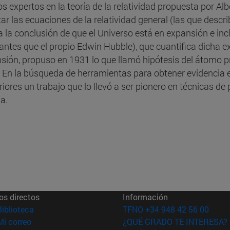
s expertos en la teoría de la relatividad propuesta por Alb
zar las ecuaciones de la relatividad general (las que descr
 a la conclusión de que el Universo está en expansión e in
antes que el propio Edwin Hubble), que cuantifica dich
sión, propuso en 1931 lo que llamó hipótesis del átomo pr
 En la búsqueda de herramientas para obtener evidencia e
riores un trabajo que lo llevó a ser pionero en técnicas 
a.
os directos
Información
(abre en nueva ventana)
Biblioteca
TFNO +34 948 42 56 00
(abre en nueva ventana)
Mi correo
¿QUÉ GRADO TE INTERESA?