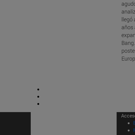
agudo
anali
llegó
años 
expan
Bang.
poste
Europ
Acces