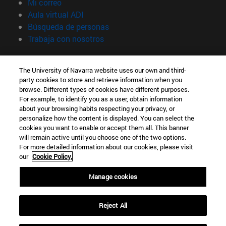
(abre en nueva ventana)
Mi correo
(abre en nueva ventana)
Aula virtual ADI
(abre en nueva ventana)
Búsqueda de personas
(abre en nueva ventana)
Trabaja con nosotros
Información
The University of Navarra website uses our own and third-
TFNO +34 948 42 56 00
party cookies to store and retrieve information when you
¿QUÉ GRADO TE INTERESA?
browse. Different types of cookies have different purposes.
¿QUÉ MÁSTER TE INTERESA?
For example, to identify you as a user, obtain information
© Universidad de Navarra
about your browsing habits respecting your privacy, or
personalize how the content is displayed. You can select the
Información legal
cookies you want to enable or accept them all. This banner
will remain active until you choose one of the two options.
Accesibilidad
For more detailed information about our cookies, please visit
Configuración de cookies
our
Cookie Policy.
Localizador de campus
Manage cookies
Reject All