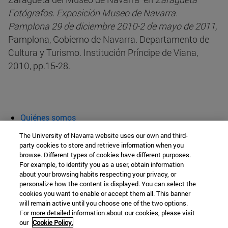
Fotógrafos. Exposición Museo de Navarra.
Pamplona 29 de diciembre 2010-2 de mayo de 2011,
Pamplona, Gobierno de Navarra. Departamento de
Cultura y Turismo. Institución Príncipe de Viana,
2010, pp.15-28.
Quiénes somos
Agenda y actividades
The University of Navarra website uses our own and third-
Aula abierta
party cookies to store and retrieve information when you
browse. Different types of cookies have different purposes.
Cátedra de Patrimonio y Arte Navarro
For example, to identify you as a user, obtain information
about your browsing habits respecting your privacy, or
personalize how the content is displayed. You can select the
cookies you want to enable or accept them all. This banner
Facultad de Filosofía y Letras
will remain active until you choose one of the two options.
For more detailed information about our cookies, please visit
Campus Universitario s/n
our
Cookie Policy.