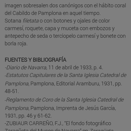
imagen sobresalen dos canónigos con el hábito coral
del Cabildo de Pamplona en aquel tiempo.
Sotana
filetata
o con botones y ojales de color
carmesí, roquete, capa y muceta con embozos y
antepecho de seda o terciopelo carmesí y bonete con
borla roja.
FUENTES Y BIBLIOGRAFÍA
-Diario de Navarra
, 11 de abril de 1933, p. 4.
Estatutos Capitulares de la Santa Iglesia Catedral de
-
Pamplona
, Pamplona, Editorial Aramburu, 1931, pp.
48-51.
Reglamento de Coro de la Santa Iglesia Catedral de
-
Pamplona
, Pamplona, Imprenta de Jesús García,
1931, pp. 46 y 61-62.
-ZUBIAUR CARREÑO, F.J., “El fondo fotográfico
Zaragüeta del Museo de Navarra” en
Zaragüeta