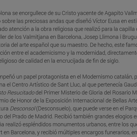
ona se enorgullece de su Cristo yacente de Agapito Vallmi
 sobre las preciosas andas que diseñó Víctor Eusa en est
ado atención a la obra religiosa que realizó para la capilla
aller de los Valmitjana en Barcelona, Josep Llimona i Br
storia del arte español que su maestro. De hecho, este fam
ición entre el academicismo y la modernidad, directamente
eligioso de calidad en la encrucijada de fin de siglo.
peñó un papel protagonista en el Modernismo catalán, p
na el Centro Artístico de Sant Lluc, al que pertenecía Gaud
sto Resucitado
del Primer Misterio de Gloria del Rosario
emio de Honor de la Exposición Internacional de Bellas Ar
tura
Desconsol
(Desconsuelo), que puede verse en el Parq
 del Prado de Madrid. Recibió también grandes elogios en
a realizó espléndidos monumentos urbanos, entre los que 
t en Barcelona, y recibió múltiples encargos funerarios, e