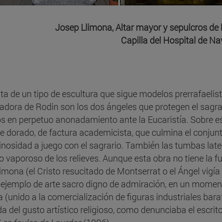
Josep Llimona, Altar mayor y sepulcros de 
Capilla del Hospital de N
ata de un tipo de escultura que sigue modelos prerrafaelis
adora de Rodin son los dos ángeles que protegen el sagr
os en perpetuo anonadamiento ante la Eucaristía. Sobre es
e dorado, de factura academicista, que culmina el conjun
inosidad a juego con el sagrario. También las tumbas late
o vaporoso de los relieves. Aunque esta obra no tiene la f
limona (el Cristo resucitado de Montserrat o el Ángel vigía
 ejemplo de arte sacro digno de admiración, en un momen
a (unido a la comercialización de figuras industriales barat
da del gusto artístico religioso, como denunciaba el escr