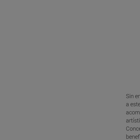
Sin e
a est
acomp
artís
Conce
benef