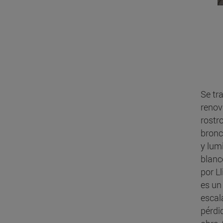
Se tr
renov
rostr
bronc
y lum
blanc
por L
es un
escal
pérdi