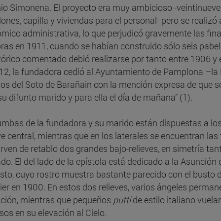
io Simonena. El proyecto era muy ambicioso -veintinueve e
lones, capilla y viviendas para el personal- pero se realiz
mico administrativa, lo que perjudicó gravemente las fin
bras en 1911, cuando se habían construido sólo seis pabello
tórico comentado debió realizarse por tanto entre 1906 y 
12, la fundadora cedió al Ayuntamiento de Pamplona –la D
nos del Soto de Barañain con la mención expresa de que se
su difunto marido y para ella el día de mañana” (1).
umbas de la fundadora y su marido están dispuestas a los 
ve central, mientras que en los laterales se encuentran la
irven de retablo dos grandes bajo-relieves, en simetría ta
ado. El del lado de la epístola está dedicado a la Asunción 
isto, cuyo rostro muestra bastante parecido con el busto 
er en 1900. En estos dos relieves, varios ángeles permane
ción, mientras que pequeños
putti
de estilo italiano vuel
sos en su elevación al Cielo.