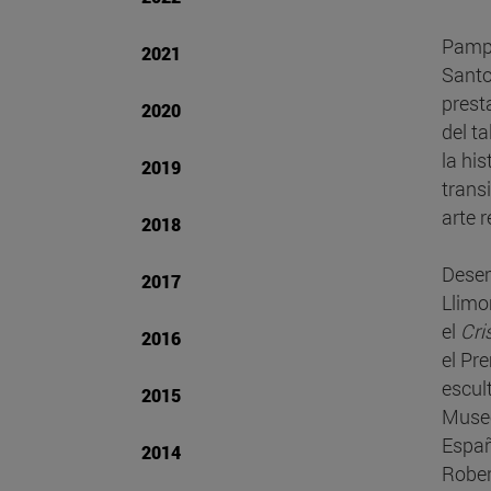
Pampl
2021
Santo
prest
2020
del t
la hi
2019
trans
arte r
2018
Desem
2017
Llimo
el
Cri
2016
el Pr
escul
2015
Museo
Españ
2014
Rober