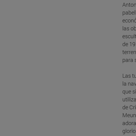
Anton
pabel
econó
las o
escul
de 19
terre
para 
Las t
la na
que s
utiliz
de Cr
Meuni
adora
glorio