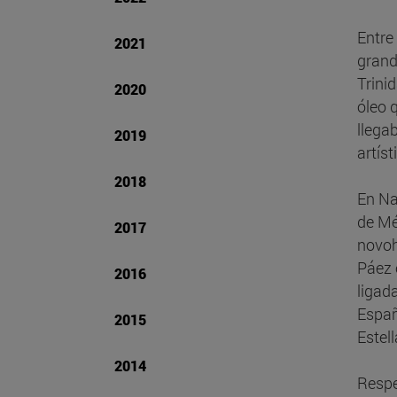
Entre
2021
grand
Trini
2020
óleo 
llega
2019
artíst
2018
En Na
de Mé
2017
novoh
Páez 
2016
ligada
Españ
2015
Estell
2014
Respe