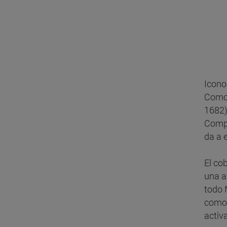
Icono
Como 
1682)
Compa
da a 
El co
una a
todo 
como 
activ