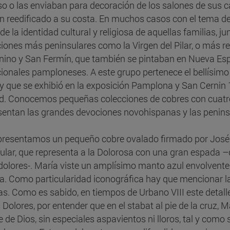
so o las enviaban para decoración de los salones de sus 
n reedificado a su costa. En muchos casos con el tema d
de la identidad cultural y religiosa de aquellas familias, 
iones más peninsulares como la Virgen del Pilar, o más r
nino y San Fermín, que también se pintaban en Nueva Es
ionales pamploneses. A este grupo pertenece el bellísimo
y que se exhibió en la exposición Pamplona y San Cernin 
d. Conocemos pequeñas colecciones de cobres con cuatro 
sentan las grandes devociones novohispanas y las penins
presentamos un pequeño cobre ovalado firmado por José 
cular, que representa a la Dolorosa con una gran espada –
 dolores-. María viste un amplísimo manto azul envolvente
a. Como particularidad iconográfica hay que mencionar la
las. Como es sabido, en tiempos de Urbano VIII este detal
s Dolores, por entender que en el stabat al pie de la cruz
 de Dios, sin especiales aspavientos ni lloros, tal y com