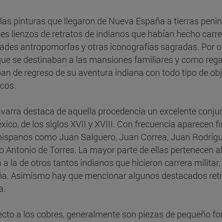
 las pinturas que llegaron de Nueva España a tierras peni
es lienzos de retratos de indianos que habían hecho carre
dades antropomorfas y otras iconografías sagradas. Por o
que se destinaban a las mansiones familiares y como regal
ban de regreso de su aventura indiana con todo tipo de obj
icos.
varra destaca de aquella procedencia un excelente conjun
xico, de los siglos XVII y XVIII. Con frecuencia aparecen
ispanos como Juan Salguero, Juan Correa, Juan Rodríguez
o Antonio de Torres. La mayor parte de ellas pertenecen al
 a la de otros tantos indianos que hicieron carrera militar
a. Asimismo hay que mencionar algunos destacados retrat
a.
cto a los cobres, generalmente son piezas de pequeño for