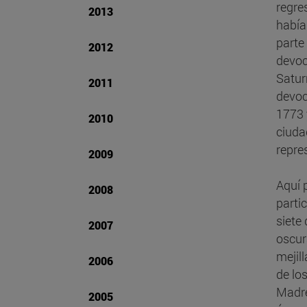
regre
2013
había
parte 
2012
devoc
Satur
2011
devoc
1773 
2010
ciuda
repre
2009
Aquí 
2008
parti
siete
2007
oscur
mejil
2006
de lo
Madre
2005