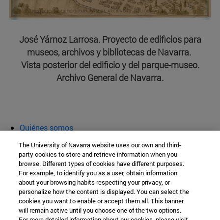
José Yárnoz Larrosa. Proyecto de edificios para
museos, archivos y bibliotecas de Navarra.
Vista posterior del edificio y del parque-museo.
Archivo General de Navarra.
Quiénes somos
Agenda y actividades
The University of Navarra website uses our own and third-
Aula abierta
party cookies to store and retrieve information when you
browse. Different types of cookies have different purposes.
Cátedra de Patrimonio y Arte Navarro
For example, to identify you as a user, obtain information
about your browsing habits respecting your privacy, or
personalize how the content is displayed. You can select the
cookies you want to enable or accept them all. This banner
Facultad de Filosofía y Letras
will remain active until you choose one of the two options.
For more detailed information about our cookies, please visit