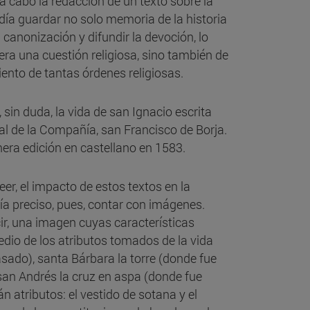
a cabo la redacción de un texto sobre la
ndía guardar no solo memoria de la historia
anonización y difundir la devoción, lo
 era una cuestión religiosa, sino también de
ento de tantas órdenes religiosas.
 sin duda, la vida de san Ignacio escrita
al de la Compañía, san Francisco de Borja.
imera edición en castellano en 1583.
r, el impacto de estos textos en la
acía preciso, pues, contar con imágenes.
cir, una imagen cuyas características
edio de los atributos tomados de la vida
asado), santa Bárbara la torre (donde fue
san Andrés la cruz en aspa (donde fue
 atributos: el vestido de sotana y el