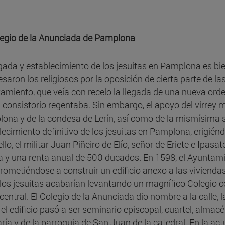
legio de la Anunciada de Pamplona
egada y establecimiento de los jesuitas en Pamplona es bi
saron los religiosos por la oposición de cierta parte de la
amiento, que veía con recelo la llegada de una nueva ord
l consistorio regentaba. Sin embargo, el apoyo del virrey
ona y de la condesa de Lerín, así como de la mismísima sa
lecimiento definitivo de los jesuitas en Pamplona, erigién
llo, el militar Juan Piñeiro de Elío, señor de Eriete e Ipas
a y una renta anual de 500 ducados. En 1598, el Ayuntamie
ometiéndose a construir un edificio anexo a las viviendas
 los jesuitas acabarían levantando un magnífico Colegio co
 central. El Colegio de la Anunciada dio nombre a la calle, 
 el edificio pasó a ser seminario episcopal, cuartel, almacé
ría y de la parroquia de San Juan de la catedral. En la ac