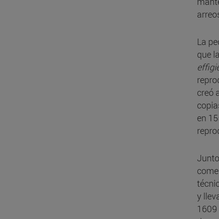
mante
arreos
La pe
que l
effigi
repro
creó 
copia
en 15
repro
Junto
comen
técni
y lle
1609 