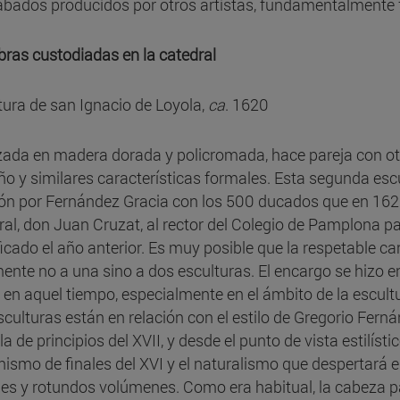
abados producidos por otros artistas, fundamentalmente
bras custodiadas en la catedral
tura de san Ignacio de Loyola,
ca
. 1620
zada en madera dorada y policromada, hace pareja con otr
o y similares características formales. Esta segunda esc
ión por Fernández Gracia con los 500 ducados que en 1620
ral, don Juan Cruzat, al rector del Colegio de Pamplona pa
ficado el año anterior. Es muy posible que la respetable 
mente no a una sino a dos esculturas. El encargo se hizo en
 en aquel tiempo, especialmente en el ámbito de la escultur
sculturas están en relación con el estilo de Gregorio Ferná
la de principios del XVII, y desde el punto de vista estilísti
ismo de finales del XVI y el naturalismo que despertará e
es y rotundos volúmenes. Como era habitual, la cabeza pa