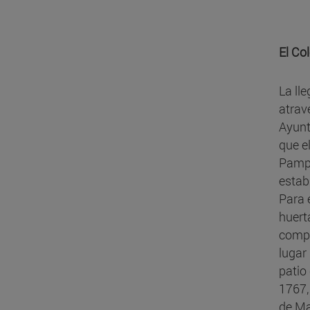
El Co
La ll
atrave
Ayunt
que e
Pampl
estab
Para e
huert
compr
lugar
patio
1767,
de Ma