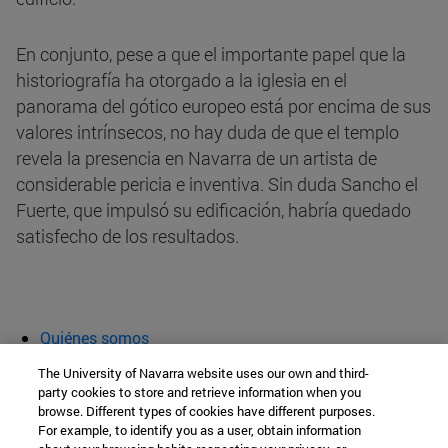
En conjunto, pese a que el importante papel que la
historiografía ha otorgado a la iglesia en el
panorama del gótico europeo está por encima de sus
valores intrínsecos, no hay duda de que el templo
revela la presencia en Navarra de un artista de
considerable pericia e inventiva. Sin duda Sancho el
Fuerte, que impulsó su edificación, habría quedado
satisfecho de los resultados.
Quiénes somos
Agenda y actividades
The University of Navarra website uses our own and third-
Aula abierta
party cookies to store and retrieve information when you
browse. Different types of cookies have different purposes.
Cátedra de Patrimonio y Arte Navarro
For example, to identify you as a user, obtain information