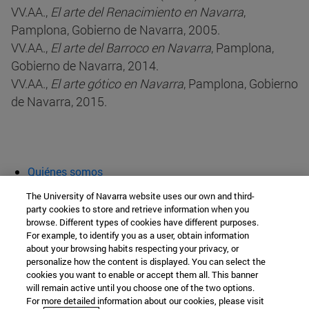
VV.AA.,
El arte del Renacimiento en Navarra
,
Pamplona, Gobierno de Navarra, 2005.
VV.AA.,
El arte del Barroco en Navarra
, Pamplona,
Gobierno de Navarra, 2014.
VV.AA.,
El arte gótico en Navarra
, Pamplona, Gobierno
de Navarra, 2015.
Quiénes somos
Agenda y actividades
The University of Navarra website uses our own and third-
Aula abierta
party cookies to store and retrieve information when you
browse. Different types of cookies have different purposes.
Cátedra de Patrimonio y Arte Navarro
For example, to identify you as a user, obtain information
about your browsing habits respecting your privacy, or
personalize how the content is displayed. You can select the
cookies you want to enable or accept them all. This banner
Facultad de Filosofía y Letras
will remain active until you choose one of the two options.
For more detailed information about our cookies, please visit