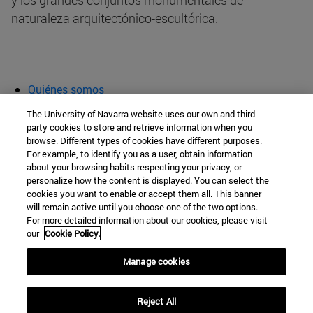
y los grandes conjuntos monumentales de
naturaleza arquitectónico-escultórica.
Quiénes somos
Agenda y actividades
The University of Navarra website uses our own and third-
Aula abierta
party cookies to store and retrieve information when you
browse. Different types of cookies have different purposes.
Cátedra de Patrimonio y Arte Navarro
For example, to identify you as a user, obtain information
about your browsing habits respecting your privacy, or
personalize how the content is displayed. You can select the
cookies you want to enable or accept them all. This banner
Facultad de Filosofía y Letras
will remain active until you choose one of the two options.
For more detailed information about our cookies, please visit
Campus Universitario s/n
our
Cookie Policy.
Pamplona
31009
Navarra
Manage cookies
España
Reject All