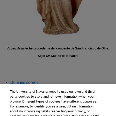
Virgen de la leche
procedente del convento de San Francisco de Olite.
Siglo XV. Museo de Navarra
Quiénes somos
Agenda y actividades
The University of Navarra website uses our own and third-
Aula abierta
party cookies to store and retrieve information when you
browse. Different types of cookies have different purposes.
Cátedra de Patrimonio y Arte Navarro
For example, to identify you as a user, obtain information
about your browsing habits respecting your privacy, or