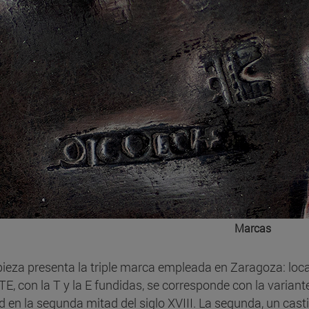
Marcas
pieza presenta la triple marca empleada en Zaragoza: local
E, con la T y la E fundidas, se corresponde con la varian
d en la segunda mitad del siglo XVIII. La segunda, un castil