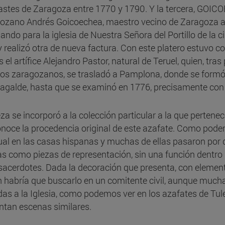
astes de Zaragoza entre 1770 y 1790. Y la tercera, GOIC
ozano Andrés Goicoechea, maestro vecino de Zaragoza a
jando para la iglesia de Nuestra Señora del Portillo de la
 y realizó otra de nueva factura. Con este platero estuvo 
el artífice Alejandro Pastor, natural de Teruel, quien, tras
ros zaragozanos, se trasladó a Pamplona, donde se formó
agalde, hasta que se examinó en 1776, precisamente con e
eza se incorporó a la colección particular a la que pertene
noce la procedencia original de este azafate. Como podem
ual en las casas hispanas y muchas de ellas pasaron por 
s como piezas de representación, sin una función dentro de 
 sacerdotes. Dada la decoración que presenta, con elemen
n habría que buscarlo en un comitente civil, aunque muc
as a la Iglesia, como podemos ver en los azafates de Tul
ntan escenas similares.