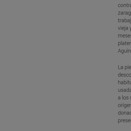
contr
zarag
traba
vieja
meses 
plate
Aguin
La pi
desco
habit
usada
a los
orige
donad
prese