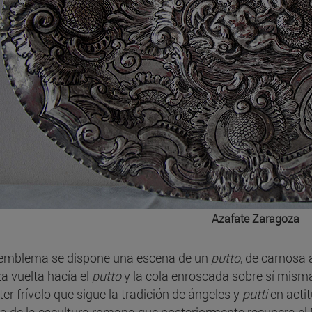
Azafate Zaragoza
 emblema se dispone una escena de un
putto
, de carnosa 
a vuelta hacía el
putto
y la cola enroscada sobre sí misma
ter frívolo que sigue la tradición de ángeles y
putti
en acti