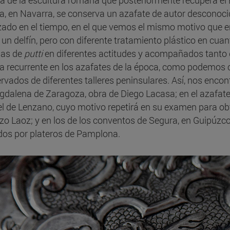
nea de la escultura romana que posteriormente recupera el 
la, en Navarra, se conserva un azafate de autor desconoc
ado en el tiempo, en el que vemos el mismo motivo que en
 un delfín, pero con diferente tratamiento plástico en cuan
nas de
putti
en diferentes actitudes y acompañados tanto
ta recurrente en los azafates de la época, como podemos
rvados de diferentes talleres peninsulares. Así, nos enc
gdalena de Zaragoza, obra de Diego Lacasa; en el azafate 
l de Lenzano, cuyo motivo repetirá en su examen para obte
zo Laoz; y en los de los conventos de Segura, en Guipúzcoa
dos por plateros de Pamplona.