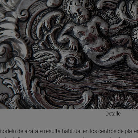
Detalle
modelo de azafate resulta habitual en los centros de platerí