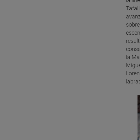
la lí
Tafal
avanz
sobre
esce
resul
conse
la Ma
Migue
Loren
labra