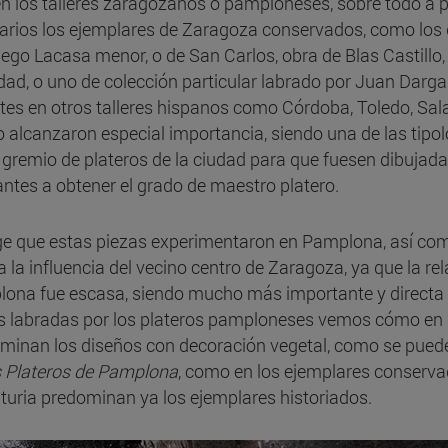
en los talleres zaragozanos o pamploneses, sobre todo a pa
arios los ejemplares de Zaragoza conservados, como los d
iego Lacasa menor, o de San Carlos, obra de Blas Castill
idad, o uno de colección particular labrado por Juan Dar
tes en otros talleres hispanos como Córdoba, Toledo, Sa
o alcanzaron especial importancia, siendo una de las tip
l gremio de plateros de la ciudad para que fuesen dibujada
antes a obtener el grado de maestro platero.
ge que estas piezas experimentaron en Pamplona, así com
a la influencia del vecino centro de Zaragoza, ya que la re
ona fue escasa, siendo mucho más importante y directa co
s labradas por los plateros pamploneses vemos cómo en l
minan los diseños con decoración vegetal, como se pued
s Plateros de Pamplona
, como en los ejemplares conserva
nturia predominan ya los ejemplares historiados.