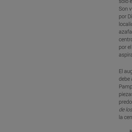
solo 
Son v
por D
local
azafa
centr
por e
aspir
El au
debe 
Pampl
pieza
predo
de lo
la ce