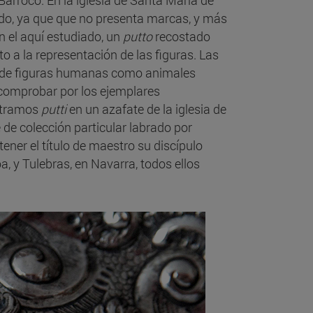
Barroco. En la iglesia de Santa María de
ido, ya que que no presenta marcas, y más
 el aquí estudiado, un
putto
recostado
to a la representación de las figuras. Las
 de figuras humanas como animales
 comprobar por los ejemplares
ontramos
putti
en un azafate de la iglesia de
de colección particular labrado por
ner el título de maestro su discípulo
, y Tulebras, en Navarra, todos ellos