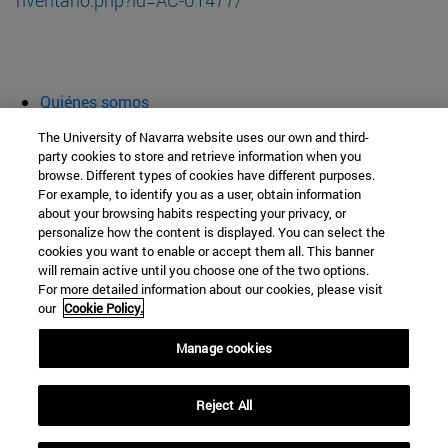
Quiénes somos
Agenda y actividades
The University of Navarra website uses our own and third-
Aula abierta
party cookies to store and retrieve information when you
browse. Different types of cookies have different purposes.
Cátedra de Patrimonio y Arte Navarro
For example, to identify you as a user, obtain information
about your browsing habits respecting your privacy, or
personalize how the content is displayed. You can select the
cookies you want to enable or accept them all. This banner
Facultad de Filosofía y Letras
will remain active until you choose one of the two options.
For more detailed information about our cookies, please visit
Campus Universitario s/n
our
Cookie Policy.
Pamplona
31009
Navarra
Manage cookies
España
Reject All
Tel. +34 948 42 56 00