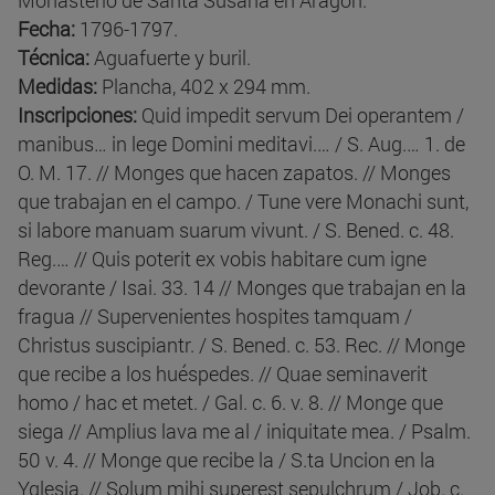
Fecha:
1796-1797.
Técnica:
Aguafuerte y buril.
Medidas:
Plancha, 402 x 294 mm.
Inscripciones:
Quid impedit servum Dei operantem /
manibus… in lege Domini meditavi.… / S. Aug.… 1. de
O. M. 17. // Monges que hacen zapatos. // Monges
que trabajan en el campo. / Tune vere Monachi sunt,
si labore manuam suarum vivunt. / S. Bened. c. 48.
Reg.… // Quis poterit ex vobis habitare cum igne
devorante / Isai. 33. 14 // Monges que trabajan en la
fragua // Supervenientes hospites tamquam /
Christus suscipiantr. / S. Bened. c. 53. Rec. // Monge
que recibe a los huéspedes. // Quae seminaverit
homo / hac et metet. / Gal. c. 6. v. 8. // Monge que
siega // Amplius lava me al / iniquitate mea. / Psalm.
50 v. 4. // Monge que recibe la / S.ta Uncion en la
Yglesia. // Solum mihi superest sepulchrum / Job. c.