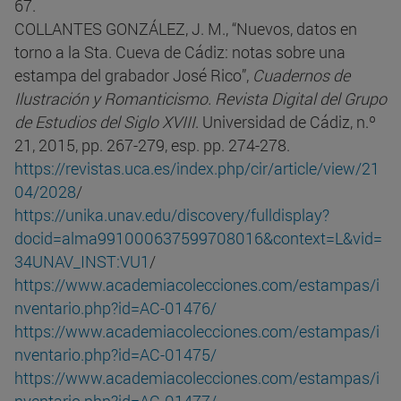
67.
COLLANTES GONZÁLEZ, J. M., “Nuevos, datos en
torno a la Sta. Cueva de Cádiz: notas sobre una
estampa del grabador José Rico”,
Cuadernos de
Ilustración y Romanticismo. Revista Digital del Grupo
de Estudios del Siglo XVIII
. Universidad de Cádiz, n.º
21, 2015, pp. 267-279, esp. pp. 274-278.
https://revistas.uca.es/index.php/cir/article/view/21
04/2028
/
https://unika.unav.edu/discovery/fulldisplay?
docid=alma991000637599708016&context=L&vid=
34UNAV_INST:VU1
/
https://www.academiacolecciones.com/estampas/i
nventario.php?id=AC-01476/
https://www.academiacolecciones.com/estampas/i
nventario.php?id=AC-01475/
https://www.academiacolecciones.com/estampas/i
nventario.php?id=AC-01477/