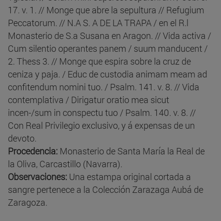
17. v. 1. // Monge que abre la sepultura // Refugium
Peccatorum. // N.A S. A DE LA TRAPA / en el R.l
Monasterio de S.a Susana en Aragon. // Vida activa /
Cum silentio operantes panem / suum manducent /
2. Thess 3. // Monge que espira sobre la cruz de
ceniza y paja. / Educ de custodia animam meam ad
confitendum nomini tuo. / Psalm. 141. v. 8. // Vida
contemplativa / Dirigatur oratio mea sicut
incen-/sum in conspectu tuo / Psalm. 140. v. 8. //
Con Real Privilegio exclusivo, y á expensas de un
devoto.
Procedencia:
Monasterio de Santa María la Real de
la Oliva, Carcastillo (Navarra).
Observaciones:
Una estampa original cortada a
sangre pertenece a la Colección Zarazaga Aubá de
Zaragoza.