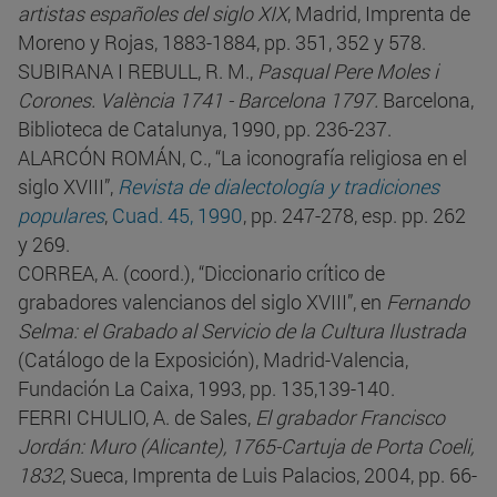
artistas españoles del siglo XIX
, Madrid, Imprenta de
Moreno y Rojas, 1883-1884, pp. 351, 352 y 578.
SUBIRANA I REBULL, R. M.,
Pasqual Pere Moles i
Corones. València 1741 - Barcelona 1797.
Barcelona,
Biblioteca de Catalunya, 1990, pp. 236-237.
ALARCÓN ROMÁN, C., “La iconografía religiosa en el
siglo XVIII”,
Revista de dialectología y tradiciones
populares
,
Cuad. 45, 1990
, pp. 247-278, esp. pp. 262
y 269.
CORREA, A. (coord.), “Diccionario crítico de
grabadores valencianos del siglo XVIII”, en
Fernando
Selma: el Grabado al Servicio de la Cultura Ilustrada
(Catálogo de la Exposición), Madrid-Valencia,
Fundación La Caixa, 1993, pp. 135,139-140.
FERRI CHULIO, A. de Sales,
El grabador Francisco
Jordán: Muro (Alicante), 1765-Cartuja de Porta Coeli,
1832
, Sueca, Imprenta de Luis Palacios, 2004, pp. 66-