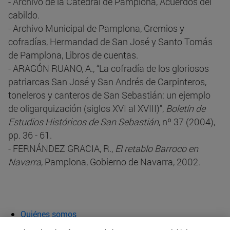
- Archivo de la Catedral de Pamplona, Acuerdos del
cabildo.
- Archivo Municipal de Pamplona, Gremios y
cofradías, Hermandad de San José y Santo Tomás
de Pamplona, Libros de cuentas.
- ARAGÓN RUANO, A., “La cofradía de los gloriosos
patriarcas San José y San Andrés de Carpinteros,
toneleros y canteros de San Sebastián: un ejemplo
de oligarquización (siglos XVI al XVIII)",
Boletín de
Estudios Históricos de San Sebastián
, nº 37 (2004),
pp. 36 - 61.
- FERNÁNDEZ GRACIA, R.,
El retablo Barroco en
Navarra
, Pamplona, Gobierno de Navarra, 2002.
Quiénes somos
Agenda y actividades