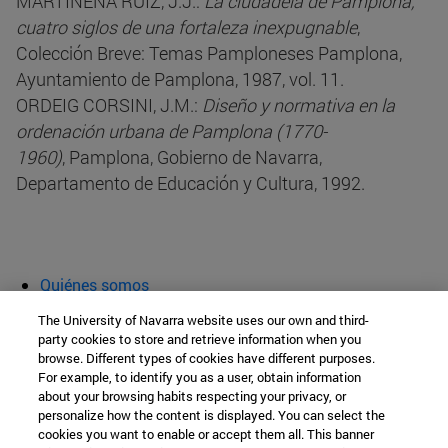
MARTINENA RUIZ, J.J.:
La ciudadela de Pamplona,
cuatro siglos de una fortaleza inexpugnable
,
Colección Breve: Temas Pamploneses Pamplona,
Ayuntamiento de Pamplona, 1987, vol. 11.
ORDEIG CORSINI, J.M.:
Diseño y normativa en la
ordenación urbana de Pamplona (1770-
1960)
, Pamplona, Gobierno de Navarra,
Departamento de Educación y Cultura, 1992.
Quiénes somos
Agenda y actividades
The University of Navarra website uses our own and third-
Aula abierta
party cookies to store and retrieve information when you
browse. Different types of cookies have different purposes.
Cátedra de Patrimonio y Arte Navarro
For example, to identify you as a user, obtain information
about your browsing habits respecting your privacy, or
personalize how the content is displayed. You can select the
cookies you want to enable or accept them all. This banner
Facultad de Filosofía y Letras