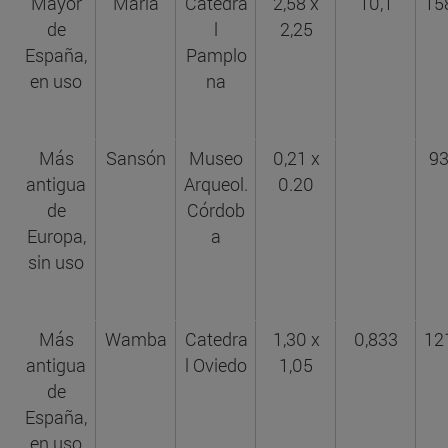
Mayor
María
Catedra
2,58 x
10,1
15
de
l
2,25
España,
Pamplo
en uso
na
Más
Sansón
Museo
0,21 x
9
antigua
Arqueol.
0.20
de
Córdob
Europa,
a
sin uso
Más
Wamba
Catedra
1,30 x
0,833
12
antigua
l Oviedo
1,05
de
España,
en uso