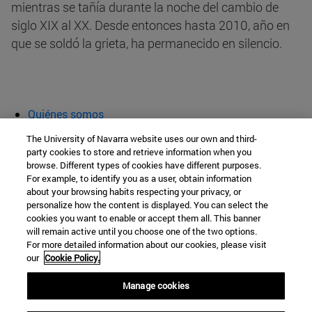
mientras se tañía durante la noche del cambio de
siglo XIX al XX. Desde entonces hasta 2010, año en
que se soldó la grieta, ha permanecido en silencio.
Quiénes somos
Agenda y actividades
The University of Navarra website uses our own and third-
Aula abierta
party cookies to store and retrieve information when you
browse. Different types of cookies have different purposes.
Cátedra de Patrimonio y Arte Navarro
For example, to identify you as a user, obtain information
about your browsing habits respecting your privacy, or
personalize how the content is displayed. You can select the
cookies you want to enable or accept them all. This banner
Facultad de Filosofía y Letras
will remain active until you choose one of the two options.
For more detailed information about our cookies, please visit
Campus Universitario s/n
our
Cookie Policy.
Pamplona
31009
Navarra
Manage cookies
España