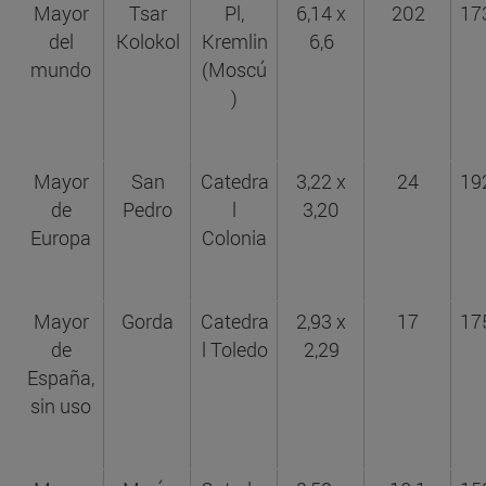
Mayor
Tsar
Pl,
6,14 x
202
17
del
Kolokol
Kremlin
6,6
mundo
(Moscú
)
Mayor
San
Catedra
3,22 x
24
19
de
Pedro
l
3,20
Europa
Colonia
Mayor
Gorda
Catedra
2,93 x
17
17
de
l Toledo
2,29
España,
sin uso