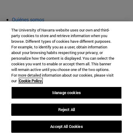
Quiénes somos
Agenda y actividades
The University of Navarra website uses our own and third-
Aula abierta
party cookies to store and retrieve information when you
browse. Different types of cookies have different purposes.
Cátedra de Patrimonio y Arte Navarro
For example, to identify you as a user, obtain information
about your browsing habits respecting your privacy, or
personalize how the content is displayed. You can select the
cookies you want to enable or accept them all. This banner
Facultad de Filosofía y Letras
will remain active until you choose one of the two options.
For more detailed information about our cookies, please visit
Campus Universitario s/n
our
Cookie Policy.
Pamplona
31009
Navarra
Manage cookies
España
Reject All
Tel. +34 948 42 56 00
cpatrimonio@unav.es
Accept All Cookies