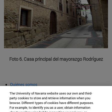
Foto 6. Casa principal del mayorazgo Rodríguez
Quiénes somos
Agenda y actividades
The University of Navarra website uses our own and third-
Aula abierta
party cookies to store and retrieve information when you
browse. Different types of cookies have different purposes.
Cátedra de Patrimonio y Arte Navarro
For example, to identify you as a user, obtain information