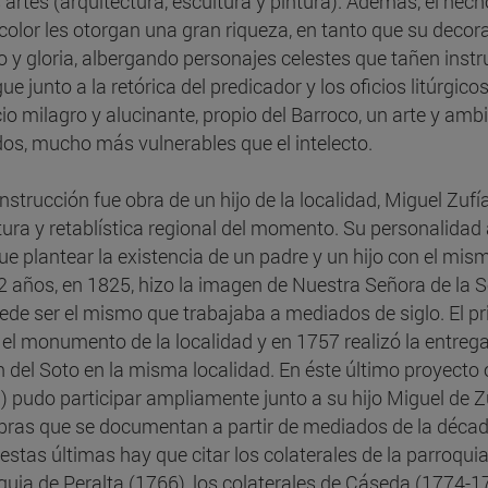
s artes (arquitectura, escultura y pintura). Además, el hech
 color les otorgan una gran riqueza, en tanto que su deco
fo y gloria, albergando personajes celestes que tañen inst
ue junto a la retórica del predicador y los oficios litúrgic
io milagro y alucinante, propio del Barroco, un arte y ambi
dos, mucho más vulnerables que el intelecto.
nstrucción fue obra de un hijo de la localidad, Miguel Zuf
tura y retablística regional del momento. Su personalidad a
ue plantear la existencia de un padre y un hijo con el mis
2 años, en 1825, hizo la imagen de Nuestra Señora de la 
ede ser el mismo que trabajaba a mediados de siglo. El pr
 el monumento de la localidad y en 1757 realizó la entrega
n del Soto en la misma localidad. En éste último proyecto 
) pudo participar ampliamente junto a su hijo Miguel de Zuf
bras que se documentan a partir de mediados de la década 
 estas últimas hay que citar los colaterales de la parroqui
quia de Peralta (1766), los colaterales de Cáseda (1774-