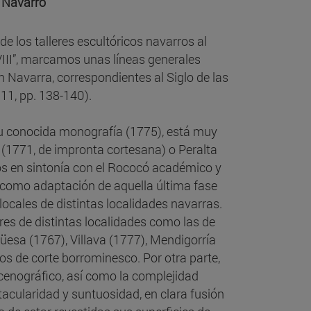
e Navarro
de los talleres escultóricos navarros al
VIII”, marcamos unas líneas generales
n Navarra, correspondientes al Siglo de las
011, pp. 138-140).
u conocida monografía (1775), está muy
 (1771, de impronta cortesana) o Peralta
mos en sintonía con el Rococó académico y
como adaptación de aquella última fase
locales de distintas localidades navarras.
res de distintas localidades como las de
üesa (1767), Villava (1777), Mendigorría
s de corte borrominesco. Por otra parte,
cenográfico, así como la complejidad
acularidad y suntuosidad, en clara fusión