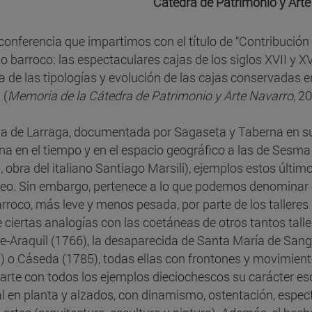
Cátedra de Patrimonio y Art
 conferencia que impartimos con el título de “Contribución 
o barroco: las espectaculares cajas de los siglos XVII y X
a de las tipologías y evolución de las cajas conservadas e
 (
Memoria de la Cátedra de Patrimonio y Arte Navarro
, 2
ja de Larraga, documentada por Sagaseta y Taberna en s
na en el tiempo y en el espacio geográfico a las de Sesma
, obra del italiano Santiago Marsili), ejemplos estos últi
eo. Sin embargo, pertenece a lo que podemos denominar 
arroco, más leve y menos pesada, por parte de los talleres 
 ciertas analogías con las coetáneas de otros tantos talle
e-Araquil (1766), la desaparecida de Santa María de Sang
) o Cáseda (1785), todas ellas con frontones y movimiento
rte con todos los ejemplos dieciochescos su carácter es
l en planta y alzados, con dinamismo, ostentación, espect