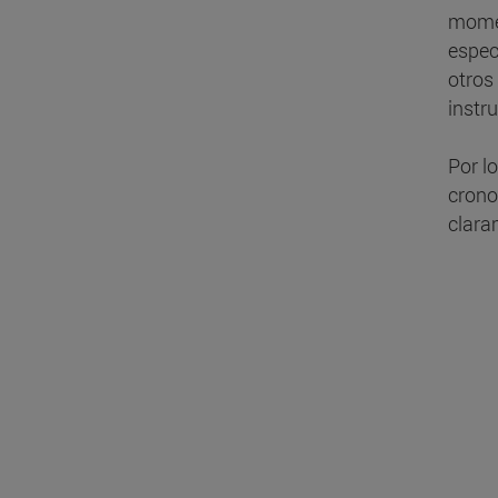
momen
espec
otros
instr
Por l
crono
clara