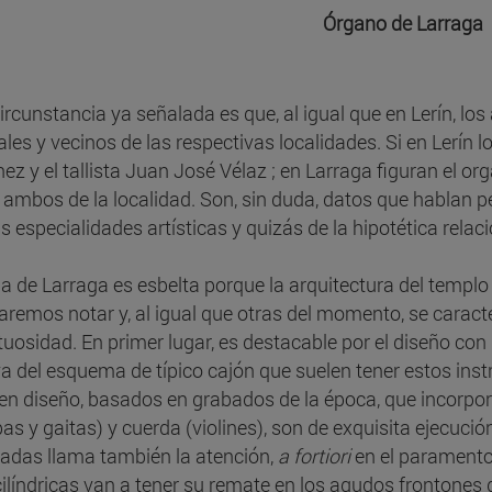
Órgano de Larraga
ircunstancia ya señalada es que, al igual que en Lerín, los
ales y vecinos de las respectivas localidades. Si en Lerín 
ez y el tallista Juan José Vélaz ; en Larraga figuran el 
 ambos de la localidad. Son, sin duda, datos que hablan per
 especialidades artísticas y quizás de la hipotética rela
ja de Larraga es esbelta porque la arquitectura del templo
aremos notar y, al igual que otras del momento, se carac
tuosidad. En primer lugar, es destacable por el diseño con
iva del esquema de típico cajón que suelen tener estos in
en diseño, basados en grabados de la época, que incorpor
s y gaitas) y cuerda (violines), son de exquisita ejecución
adas llama también la atención,
a fortiori
en el paramento 
ilíndricas van a tener su remate en los agudos frontones d