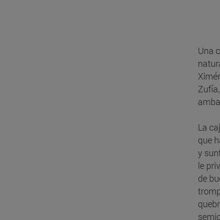
Una c
natur
Ximén
Zufía,
ambas
La ca
que h
y sun
le pr
de bu
trompa
quebr
semic