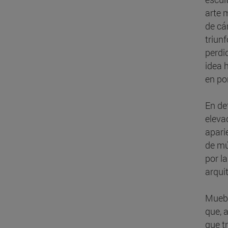
arte 
de cá
triun
perdi
idea 
en po
En de
eleva
apari
de mú
por l
arqui
Muebl
que, 
que t