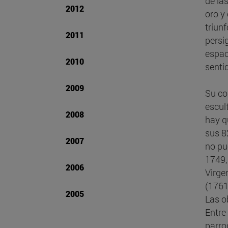
de la
2012
oro y
triun
2011
persig
espac
2010
senti
2009
Su co
escul
2008
hay q
sus 8
2007
no pu
1749,
2006
Virge
(1761
2005
Las o
Entre
parro