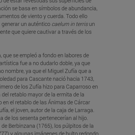
o de estar revestidas sus superficies de
ración se basa en símbolos de abundancia,
rumentos de viento y cuerda. Todo ello
os generar un auténtico
caelum in terris
un
ente que quiere cautivar a través de los
ía, que se empleó a fondo en labores de
rtística fue a no dudarlo doble, ya que
mo nombre, ya que el Miguel Zufía que a
Soledad para Cascante nació hacia 1743,
imero de los Zufía hizo para Caparroso en
 del retablo mayor de la ermita de la
o en el retablo de las Ánimas de Cárcar
ía, el joven, autor de la caja de Larraga.
de los sesenta pertenecerían al hijo.
a de Berbinzana (1765), los púlpitos de la
1777) y algunas imágenes de bulto redondo