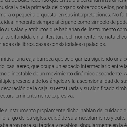
musical y de la primacía del órgano sobre todos ellos, por 
mara o pequeña orquesta, en sus interpretaciones. No fa
fo, idea inherente siempre al órgano como símbolo de pode
do sus alas y atributos que hablarían del instrumento com
harto difundida en la literatura del momento. Remata el co
rtadas de libros, casas consistoriales o palacios.
finitiva, una caja barroca que se organiza siguiendo una
do, casi aéreo, que ocupa un espacio intermediario entre la 
encia inestable de un movimiento dinámico ascendente. A
ltiple presencia de los ángeles y la ascensionalidad de su
a decoración de la caja, su estatuaria y su significado si
tectura eminentemente expresiva.
e e instrumento propiamente dicho, hablan del cuidado de
a lo largo de los siglos, cuidó de su amueblamiento y culto
rabajaron para su fábrica y retablos, singularmente en la 