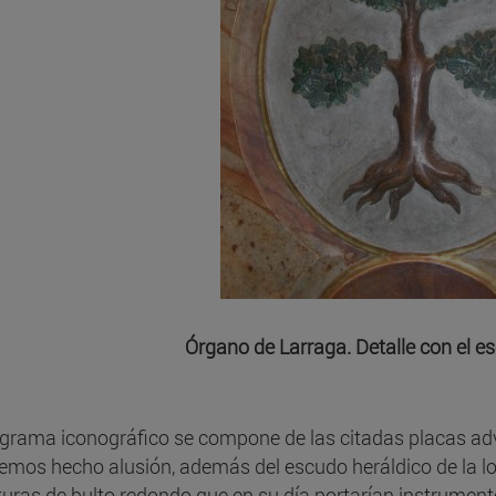
Órgano de Larraga. Detalle con el es
ograma iconográfico se compone de las citadas placas adv
emos hecho alusión, además del escudo heráldico de la loca
turas de bulto redondo que en su día portarían instrument