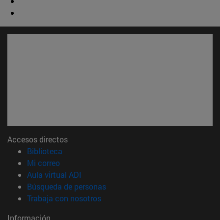
Accesos directos
(abre en nueva ventana)
Biblioteca
(abre en nueva ventana)
Mi correo
(abre en nueva ventana)
Aula virtual ADI
(abre en nueva ventana)
Búsqueda de personas
(abre en nueva ventana)
Trabaja con nosotros
Información