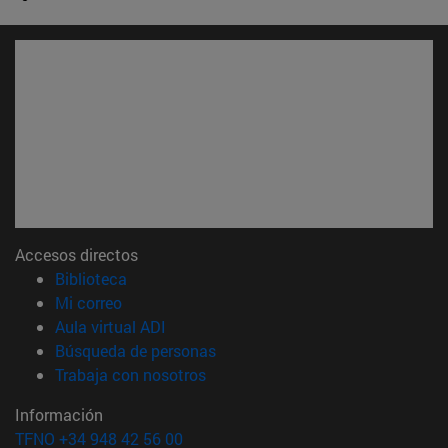
Accesos directos
(abre en nueva ventana)
Biblioteca
(abre en nueva ventana)
Mi correo
(abre en nueva ventana)
Aula virtual ADI
(abre en nueva ventana)
Búsqueda de personas
(abre en nueva ventana)
Trabaja con nosotros
Información
TFNO +34 948 42 56 00