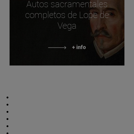
Autos sacramentales
completos de Lope de
Vega
+ info