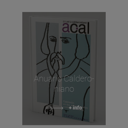
Anuario Caldero-
niano
+ info