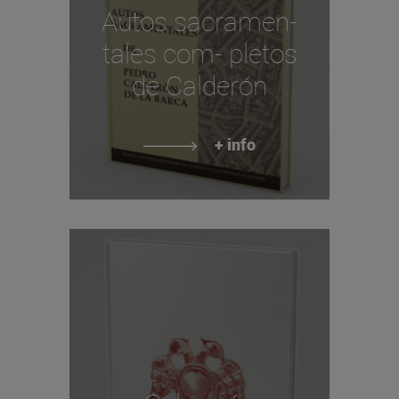
Autos sacramen-
tales com- pletos
de Calderón
+ info