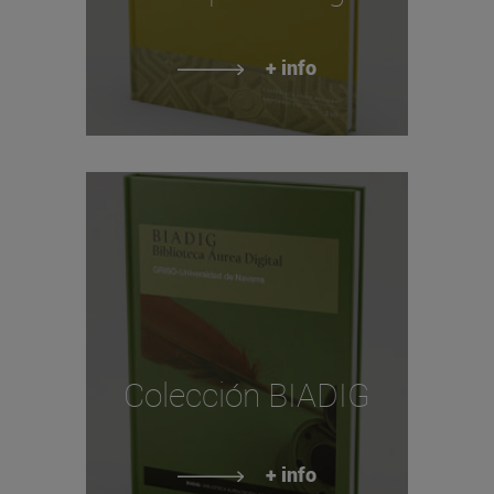
+ info
Colección BIADIG
+ info