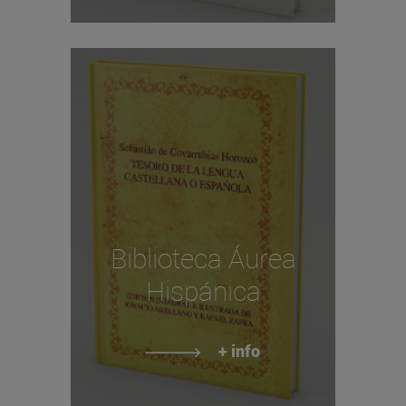
Biblioteca Áurea
Hispánica
+ info