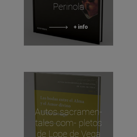
Perinola
+ info
Autos sacramen-
tales com- pletos
de Lope de Vega