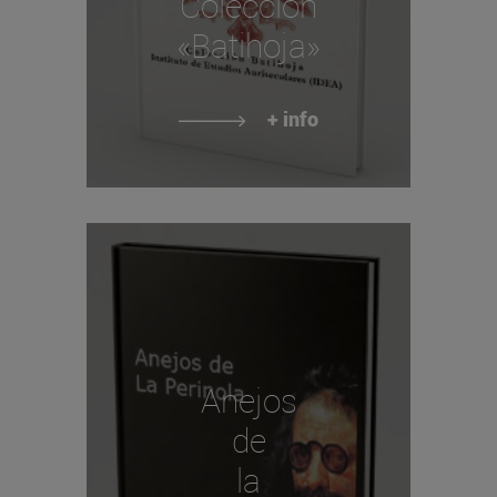
Colección
«Batihoja»
+ info
Anejos
de
la