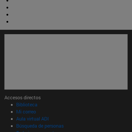
Accesos directos
(abre en nueva ventana)
Biblioteca
(abre en nueva ventana)
Mi correo
(abre en nueva ventana)
Aula virtual ADI
(abre en nueva ventana)
Búsqueda de personas