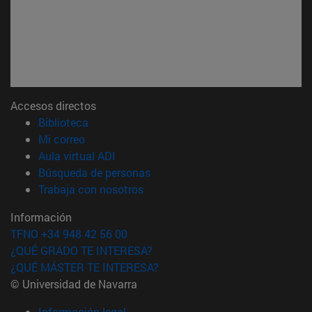
Accesos directos
(abre en nueva ventana)
Biblioteca
(abre en nueva ventana)
Mi correo
(abre en nueva ventana)
Aula virtual ADI
(abre en nueva ventana)
Búsqueda de personas
(abre en nueva ventana)
Trabaja con nosotros
Información
TFNO +34 948 42 56 00
¿QUÉ GRADO TE INTERESA?
¿QUÉ MÁSTER TE INTERESA?
© Universidad de Navarra
Información legal