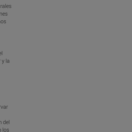
urales
ones
nos
el
 y la
l
rvar
n del
 los