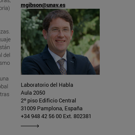
mgibson@unav.es
oria)
ezas.
guaje
están
l del
mismo
 una
Laboratorio del Habla
obal
Aula 2050
ntras
2º piso Edificio Central
31009 Pamplona, España
+34 948 42 56 00 Ext. 802381