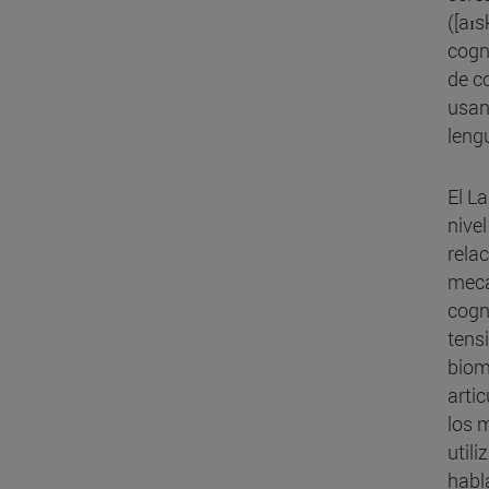
([aɪs
cogn
de c
usan
leng
El L
nive
relac
mecán
cogni
tensi
biom
arti
los 
utili
habl