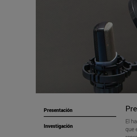
Pre
Presentación
El h
Investigación
que 
repr