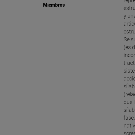
Miembros
estr
y un
artic
estr
Se s
(es d
inco
trac
sist
acci
síla
(rela
que 
síla
fase
nativ
scre