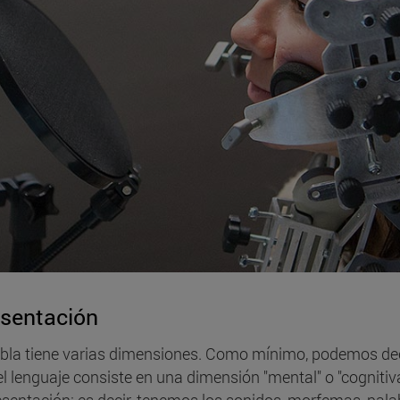
sentación
abla tiene varias dimensiones. Como mínimo, podemos de
el lenguaje consiste en una dimensión "mental" o "cognitiva
esentación: es decir, tenemos los sonidos, morfemas, pala