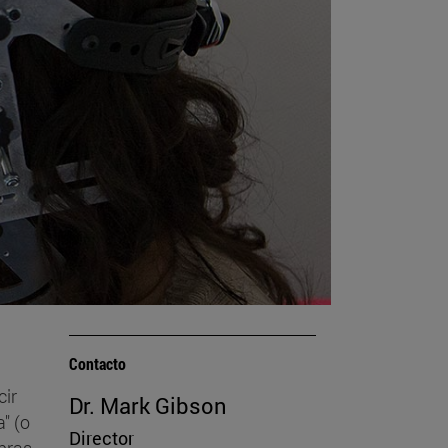
Contacto
cir
Dr. Mark Gibson
" (o
Director
bras,