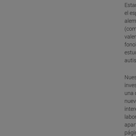
Esta
el e
alem
(com
vale
fono
estu
auti
Nues
inve
una 
nuev
inte
labo
apar
pági