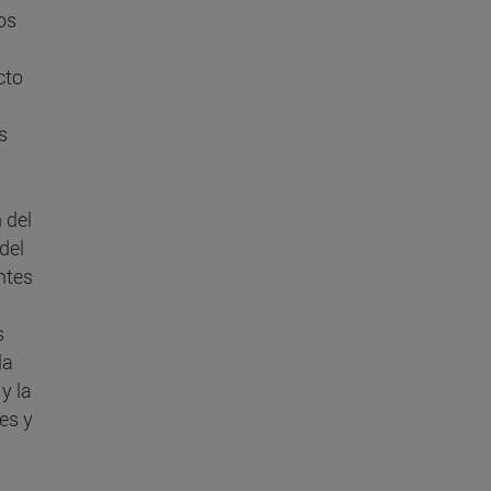
os
cto
s
 del
del
ntes
a
s
la
y la
es y