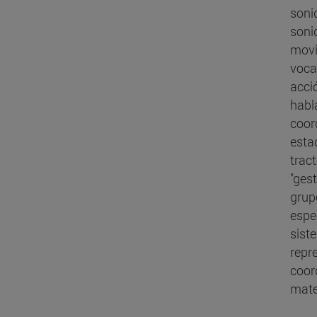
soni
soni
movi
voca
acci
habl
coord
estad
tract
"gest
grup
espe
sist
repre
coor
mate