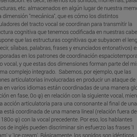
ucturas, etc. almacenados en algún lugar de nuestra mem
a dimensión "mecánica", que es cómo los distintos
uladores del tracto vocal se coordinan para transmitir la
uctura cognitiva que tenemos codificada en nuestras cab
upone que las estructuras cognitivas que subyacen el len
ecir, sílabas, palabras, frases y enunciados entonativos) 
rporadas en los patrones de coordinación espaciotempora
to vocal, y que estas dos dimensiones forman parte del 
ema complejo integrado. Sabemos, por ejemplo, que las
ones articulatorias involucradas en producir un ataque de
ba en varios idiomas están coordinadas de una manera gl
ción en fase, 0o φ) en relación con la siguiente vocal, mie
la acción articulatoria para una consonante al final de una
ba está coordinada de una manera lineal (relación fuera de
, 180o φ) con la vocal precedente. Por eso, los hablantes
os de inglés pueden discriminar sin esfuerzo las frases 'I
am' y 'Ice cream'. Básicamente, los sonidos son idénticos