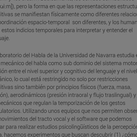
kɹiːm]), pero la forma en que las representaciones estruct
itivas se manifiestan físicamente como diferentes relaci
oordinación espacio-temporal son diferentes, y los huma
 estos indicios temporales para interpretar y entender el
uaje.
aboratorio del Habla de la Universidad de Navarra estudia 
l mecánico del habla como sub dominio del sistema motor
ión entre el nivel superior y cognitivo del lenguaje y el nive
ico, lo cual está restringido no solo por restricciones
tivas sino también por principios físicos (fuerza, masa,
ón), aerodinámicos (presión intraoral y flujo traslingual) y
ecánicos que regulan la temporización de los gestos
culatorios. Utilizando unos equipos que nos permiten obse
movimientos del tracto vocal y el software que podemos
zar para realizar estudios psicolingüísticos de la percepció
a, hacemos experimentos que buscan descubrir (1) ¿cómo