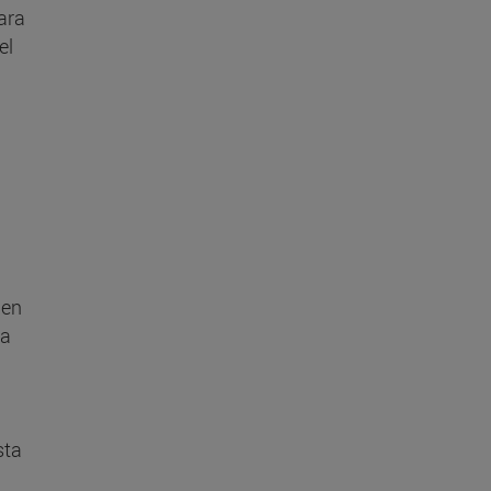
ara
el
 en
ra
sta