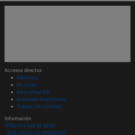
Accesos directos
(abre en nueva ventana)
Biblioteca
(abre en nueva ventana)
Mi correo
(abre en nueva ventana)
Aula virtual ADI
(abre en nueva ventana)
Búsqueda de personas
(abre en nueva ventana)
Trabaja con nosotros
Información
TFNO +34 948 42 56 00
¿QUÉ GRADO TE INTERESA?