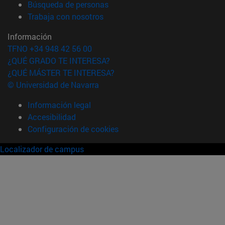
(abre en nueva ventana)
Búsqueda de personas
(abre en nueva ventana)
Trabaja con nosotros
Información
TFNO +34 948 42 56 00
¿QUÉ GRADO TE INTERESA?
¿QUÉ MÁSTER TE INTERESA?
© Universidad de Navarra
Información legal
Accesibilidad
Configuración de cookies
Localizador de campus