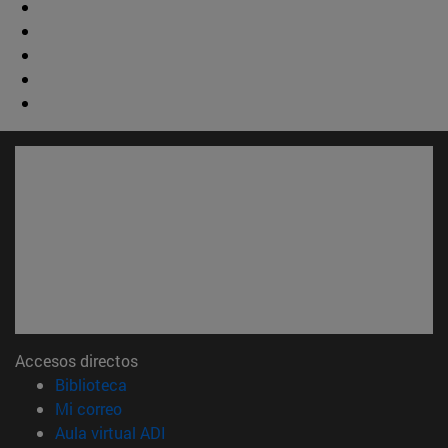
Accesos directos
(abre en nueva ventana)
Biblioteca
(abre en nueva ventana)
Mi correo
(abre en nueva ventana)
Aula virtual ADI