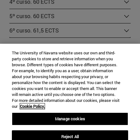
4º curso. 60 ECTS
5º curso. 60 ECTS
6º curso. 61,5 ECTS
NORMATIVA
The University of Navarra website uses our own and third-
party cookies to store and retrieve information when you
browse. Different types of cookies have different purposes.
Normativa específica de la Facultad de Derecho
For example, to identify you as a user, obtain information
about your browsing habits respecting your privacy, or
personalize how the content is displayed. You can select the
cookies you want to enable or accept them all. This banner
will remain active until you choose one of the two options.
For more detailed information about our cookies, please visit
our
Cookie Policy.
Manage cookies
Campus Universitario
Reject All