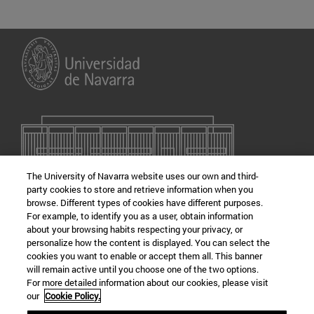
The University of Navarra website uses our own and third-
party cookies to store and retrieve information when you
browse. Different types of cookies have different purposes.
Campus Madrid
For example, to identify you as a user, obtain information
about your browsing habits respecting your privacy, or
C/ Marquesado de Sta. Marta, 3
personalize how the content is displayed. You can select the
28027 Madrid España
cookies you want to enable or accept them all. This banner
will remain active until you choose one of the two options.
For more detailed information about our cookies, please visit
Configuración de cookies
our
Cookie Policy.