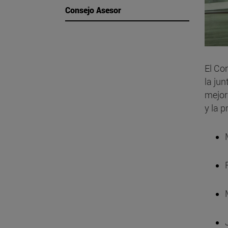
Consejo Asesor
El Co
la jun
mejor
y la p