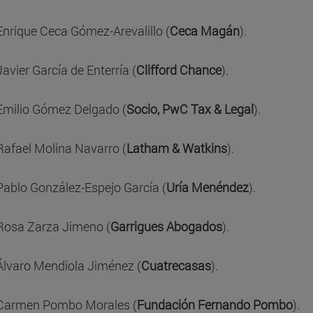
Enrique Ceca Gómez-Arevalillo (
Ceca Magán
).
Javier García de Enterría (
Clifford Chance
).
Emilio Gómez Delgado (
Socio, PwC Tax & Legal
).
Rafael Molina Navarro (
Latham & Watkins
).
Pablo González-Espejo García (
Uría Menéndez
).
Rosa Zarza Jimeno (
Garrigues Abogados
).
Álvaro Mendiola Jiménez (
Cuatrecasas
).
Carmen Pombo Morales (
Fundación Fernando Pombo
).