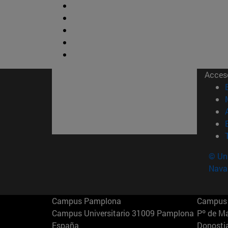
Acces
© Uni
Nava
Campus Pamplona
Campus 
Campus Universitario 31009 Pamplona
Pº de M
España
Donosti