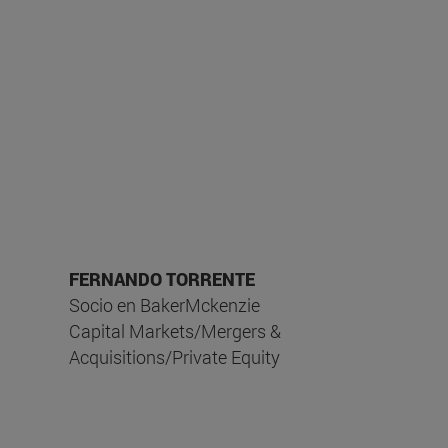
o del Curso
e Derecho Mercantil. Facultad de
dad de Navarra
FERNANDO TORRENTE
Socio en BakerMckenzie
Capital Markets/Mergers &
Acquisitions/Private Equity