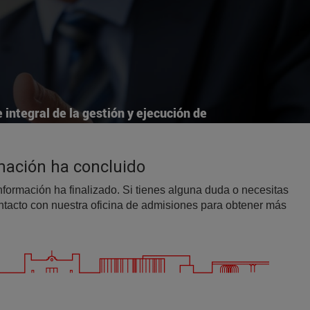
 integral de la gestión y ejecución de
cciones de M&A complejas
equity, las OPA's y las operaciones en
nes de distress.