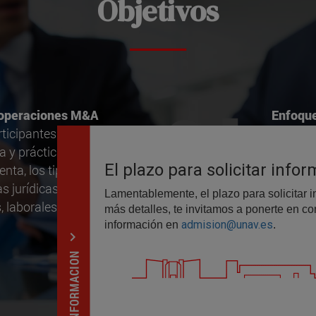
Objetivos
 operaciones M&A
Enfoque
.02
rticipantes una
transa
 y práctica de los
Private 
nta, los tipos de
situacio
s jurídicas,
, laborales y en materia
expand_less
SOLICITAR INFORMACION