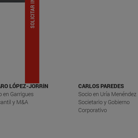
JORGE NOVAL
Director Académic
Profesor Titular d
Derecho. Universi
ARO LÓPEZ-JORRÍN
CARLOS PAREDES
o en Garrigues
Socio en Uría Menéndez
antil y M&A
Societario y Gobierno
Corporativo