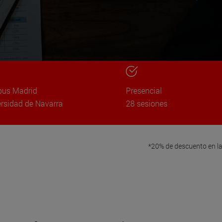
us Madrid
Presencial
rsidad de Navarra
28 sesiones
*20% de descuento en l