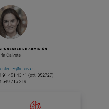
SPONSABLE DE ADMISIÓN
ría Calvete
calvetec@unav.es
4 91 451 43 41 (ext. 852727)
4 649 716 219