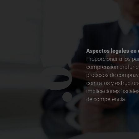
Aspectos legales en
.01
Proporcionar a los pa
comprensión profunda
procesos de comprave
contratos y estructura
implicaciones fiscales
de competencia.