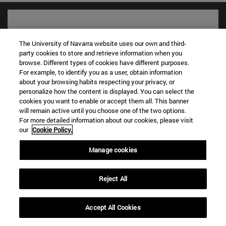
The University of Navarra website uses our own and third-
party cookies to store and retrieve information when you
browse. Different types of cookies have different purposes.
For example, to identify you as a user, obtain information
about your browsing habits respecting your privacy, or
personalize how the content is displayed. You can select the
cookies you want to enable or accept them all. This banner
will remain active until you choose one of the two options.
Accesos directos
For more detailed information about our cookies, please visit
(abre en nueva ventana)
Biblioteca
our
Cookie Policy.
(abre en nueva ventana)
Mi correo
Manage cookies
(abre en nueva ventana)
Aula virtual ADI
(abre en nueva ventana)
Búsqueda de personas
(abre en nueva ventana)
Trabaja con nosotros
Reject All
Información
Accept All Cookies
TFNO +34 948 42 56 00
¿QUÉ GRADO TE INTERESA?