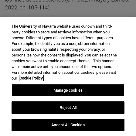
2022, pp. 105-114).
Con todo lo explicado, y en un contexto
The University of Navarra website uses our own and third-
cronobiológico y unitario de la vida humana,
party cookies to store and retrieve information when you
browse. Different types of cookies have different purposes.
envejecer
se convierte en una ocasión para la
For example, to identify you as a user, obtain information
acumulación de experiencias que inciden en toda la
about your browsing habits respecting your privacy, or
personalize how the content is displayed. You can select the
persona, y en una oportunidad para la enmienda de
cookies you want to enable or accept them all. This banner
errores o faltas que acontecen en ella a lo largo del
will remain active until you choose one of the two options.
tiempo. El hecho de que recorramos temporalmente
For more detailed information about our cookies, please visit
our
Cookie Policy.
la vida con un mismo cuerpo que pierde
progresivamente sus funcionalidades, sumado a la
Manage cookies
necesidad de ir corrigiendo fallos e intentando
acertar con la propia vida en todos sus aspectos,
Reject All
permite incorporar a nuestra identidad la idea de que
no es posible alcanzar una vida lograda solo con
Accept All Cookies
nuestras propias fuerzas biológicas y morales. Y
esto, dicho simplemente, porque no podemos