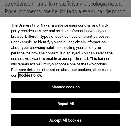
se extienden hasta la metafísica y la teología natural.
Por el momento, me he limitado a examinar de modo
objetivo las dimensiones finalistas de la naturaleza,
The University of Navarra website uses our own and third-
para sentar las bases sobre las cuales pueda
party cookies to store and retrieve information when you
plantearse la reflexión ulterior. Por tanto, si mi
browse. Different types of cookies have different purposes.
conclusión sólo incluye aspectos en los que todos
For example, to identify you as a user, obtain information
about your browsing habits respecting your privacy, or
deben coincidir, será una señal de que he conseguido
personalize how the content is displayed. You can select the
mi objetivo.
cookies you want to enable or accept them all. This banner
will remain active until you choose one of the two options.
For more detailed information about our cookies, please visit
La direccionalidad, la cooperatividad y la
our
Cookie Policy.
funcionalidad son dimensiones que se refieren al
Manage cookies
modo de ser de las entidades y procesos naturales;
responden a su dinamismo y estructuración, no son
algo sobreañadido ni tampoco son resultados
Reject All
accidentales: son dimensiones constitutivas de lo
natural. Propiamente son modos de obrar, que
Accept All Cookies
manifiestan modos de ser. La direccionalidad y la