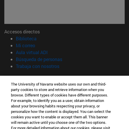
Accesos directos
(abre en nueva ventana)
Biblioteca
(abre en nueva ventana)
Mi correo
(abre en nueva ventana)
Aula virtual ADI
(abre en nueva ventana)
Búsqueda de personas
(abre en nueva ventana)
Trabaja con nosotros
Información
The University of Navarra website uses our own and third-
TFNO +34 948 42 56 00
party cookies to store and retrieve information when you
¿QUÉ GRADO TE INTERESA?
browse. Different types of cookies have different purposes.
¿QUÉ MÁSTER TE INTERESA?
For example, to identify you as a user, obtain information
© Universidad de Navarra
about your browsing habits respecting your privacy, or
personalize how the content is displayed. You can select the
Información legal
cookies you want to enable or accept them all. This banner
will remain active until you choose one of the two options.
Accesibilidad
For more detailed information about our cookies, please visit